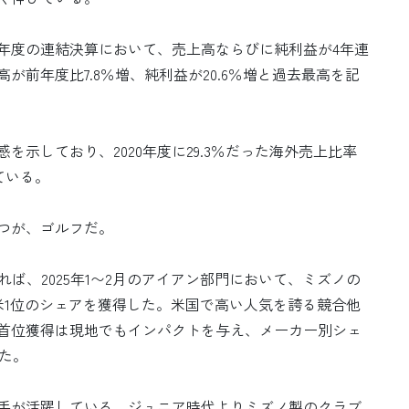
・2025年度の連結決算において、売上高ならびに純利益が4年連
高が前年度比7.8％増、純利益が20.6％増と過去最高を記
示しており、2020年度に29.3％だった海外売上比率
している。
つが、ゴルフだ。
」によれば、2025年1〜2月のアイアン部門において、ミズノの
ーズが全米1位のシェアを獲得した。米国で高い人気を誇る競合他
首位獲得は現地でもインパクトを与え、メーカー別シェ
った。
手が活躍している。ジュニア時代よりミズノ製のクラブ