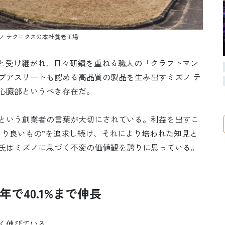
ノ テクニクスの本社養老工場
々と受け継がれ、日々研鑽を重ねる職人の「クラフトマン
プアスリートも認める高品質の製品を生み出すミズノ テ
心臓部というべき存在だ。
という創業者の言葉が大切にされている。利益を出すこ
より良いもの”を追求し続け、それにより培われた知見と
氏はミズノに息づく不変の価値観を誇りに思っている。
で40.1%まで伸長
く伸びている。