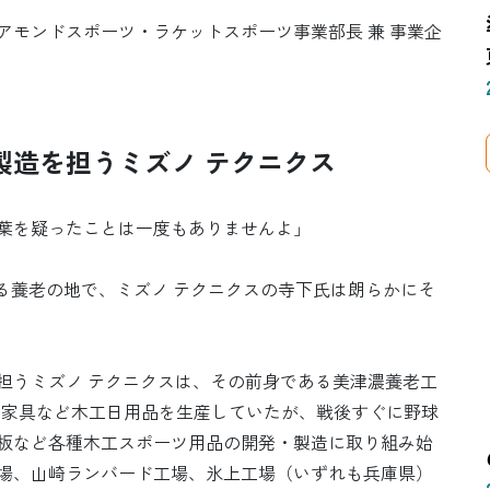
アモンドスポーツ・ラケットスポーツ事業部長 兼 事業企
製造を担うミズノ テクニクス
葉を疑ったことは一度もありませんよ」
る養老の地で、ミズノ テクニクスの寺下氏は朗らかにそ
担うミズノ テクニクスは、その前身である美津濃養老工
初は家具など木工日用品を生産していたが、戦後すぐに野球
板など各種木工スポーツ用品の開発・製造に取り組み始
場、山崎ランバード工場、氷上工場（いずれも兵庫県）