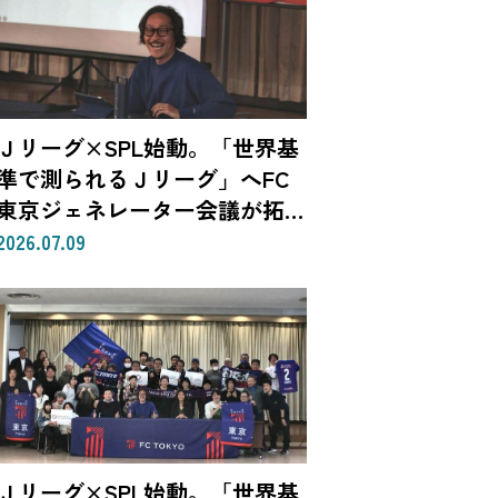
Ｊリーグ×SPL始動。「世界基
準で測られるＪリーグ」へFC
東京ジェネレーター会議が拓
く、「社会価値」を投資言語に
2026.07.09
変える共創モデル—SROIで
「いい話」を「説明できる成
果」に。クラブは「社会実装」
のハブへ—（Splat Inc. 横井良
昭）【後編】
Ｊリーグ×SPL始動。「世界基