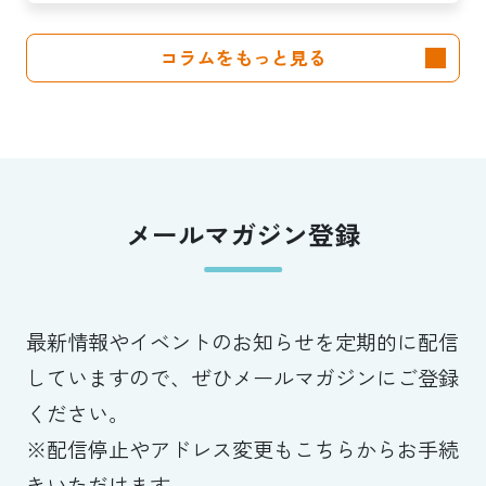
話」を「説明できる成果」に。
コラムをもっと見る
クラブは「社会実装」のハブへ
—（Splat Inc. 横井良昭）【前
編】
メールマガジン登録
最新情報やイベントのお知らせを定期的に配信
していますので、ぜひメールマガジンにご登録
ください。
※配信停止やアドレス変更もこちらからお手続
きいただけます。