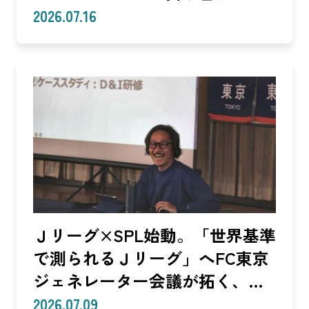
生まれる体験
2026.07.16
Ｊリーグ×SPL始動。「世界基準
で測られるＪリーグ」へFC東京
ジェネレーター会議が拓く、
「社会価値」を投資言語に変え
2026.07.09