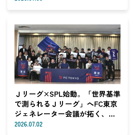
る共創モデル—SROIで「いい
話」を「説明できる成果」に。
クラブは「社会実装」のハブへ
—（Splat Inc. 横井良昭）【後
編】
Ｊリーグ×SPL始動。「世界基準
で測られるＪリーグ」へFC東京
ジェネレーター会議が拓く、
「社会価値」を投資言語に変え
2026.07.02
る共創モデル—SROIで「いい