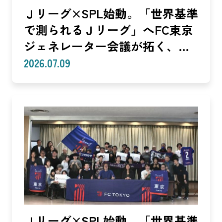
Ｊリーグ×SPL始動。「世界基準
で測られるＪリーグ」へFC東京
ジェネレーター会議が拓く、
「社会価値」を投資言語に変え
2026.07.09
る共創モデル—SROIで「いい
話」を「説明できる成果」に。
クラブは「社会実装」のハブへ
—（Splat Inc. 横井良昭）【後
編】
Ｊリーグ×SPL始動。「世界基準