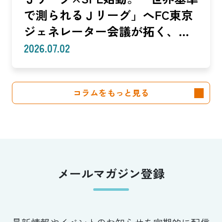
で測られるＪリーグ」へFC東京
ジェネレーター会議が拓く、
「社会価値」を投資言語に変え
2026.07.02
る共創モデル—SROIで「いい
話」を「説明できる成果」に。
コラムをもっと見る
クラブは「社会実装」のハブへ
—（Splat Inc. 横井良昭）【前
編】
メールマガジン登録