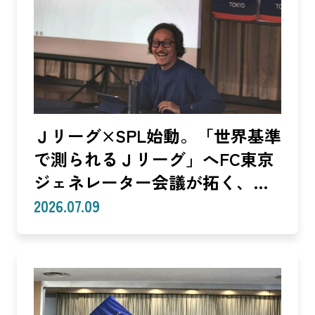
Ｊリーグ×SPL始動。「世界基準
で測られるＪリーグ」へFC東京
ジェネレーター会議が拓く、
「社会価値」を投資言語に変え
2026.07.09
る共創モデル—SROIで「いい
話」を「説明できる成果」に。
クラブは「社会実装」のハブへ
—（Splat Inc. 横井良昭）【後