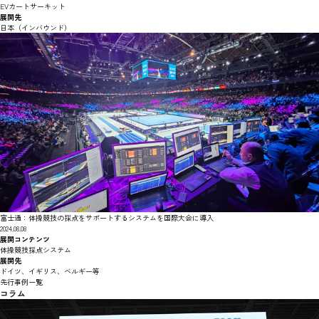
EVカートサーキット
展開先
日本（インバウンド）
富士通：体操競技の採点をサポートするシステムを国際大会に導入
2024.08.08
展開コンテンツ
体操競技採点システム
展開先
ドイツ、イギリス、ベルギー等
先行事例一覧
コラム