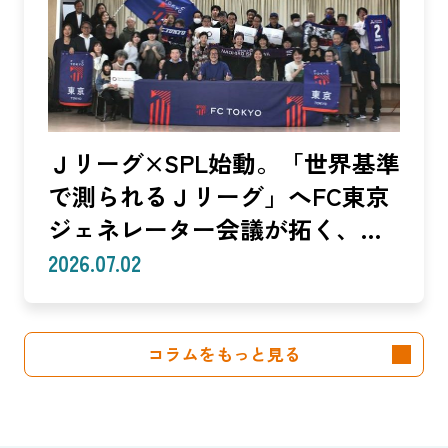
編】
Ｊリーグ×SPL始動。「世界基準
で測られるＪリーグ」へFC東京
ジェネレーター会議が拓く、
「社会価値」を投資言語に変え
2026.07.02
る共創モデル—SROIで「いい
話」を「説明できる成果」に。
コラムをもっと見る
クラブは「社会実装」のハブへ
—（Splat Inc. 横井良昭）【前
編】