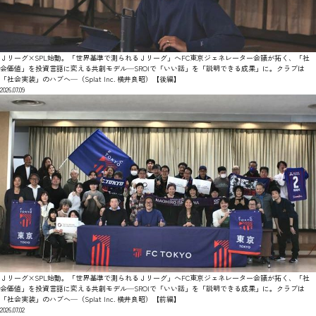
Ｊリーグ×SPL始動。「世界基準で測られるＪリーグ」へFC東京ジェネレーター会議が拓く、「社
会価値」を投資言語に変える共創モデル—SROIで「いい話」を「説明できる成果」に。クラブは
「社会実装」のハブへ—（Splat Inc. 横井良昭）【後編】
2026.07.09
Ｊリーグ×SPL始動。「世界基準で測られるＪリーグ」へFC東京ジェネレーター会議が拓く、「社
会価値」を投資言語に変える共創モデル—SROIで「いい話」を「説明できる成果」に。クラブは
「社会実装」のハブへ—（Splat Inc. 横井良昭）【前編】
2026.07.02