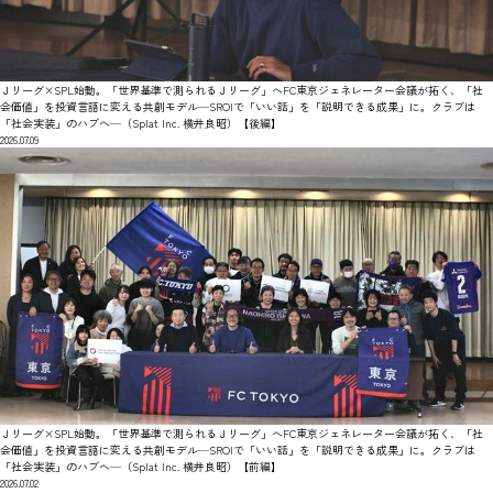
Ｊリーグ×SPL始動。「世界基準で測られるＪリーグ」へFC東京ジェネレーター会議が拓く、「社
会価値」を投資言語に変える共創モデル—SROIで「いい話」を「説明できる成果」に。クラブは
「社会実装」のハブへ—（Splat Inc. 横井良昭）【後編】
2026.07.09
Ｊリーグ×SPL始動。「世界基準で測られるＪリーグ」へFC東京ジェネレーター会議が拓く、「社
会価値」を投資言語に変える共創モデル—SROIで「いい話」を「説明できる成果」に。クラブは
「社会実装」のハブへ—（Splat Inc. 横井良昭）【前編】
2026.07.02