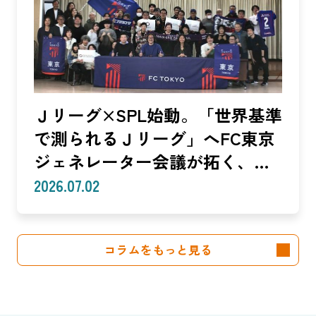
編】
Ｊリーグ×SPL始動。「世界基準
で測られるＪリーグ」へFC東京
ジェネレーター会議が拓く、
「社会価値」を投資言語に変え
2026.07.02
る共創モデル—SROIで「いい
話」を「説明できる成果」に。
コラムをもっと見る
クラブは「社会実装」のハブへ
—（Splat Inc. 横井良昭）【前
編】