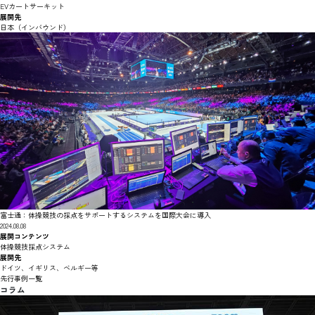
EVカートサーキット
展開先
日本（インバウンド）
富士通：体操競技の採点をサポートするシステムを国際大会に導入
2024.08.08
展開コンテンツ
体操競技採点システム
展開先
ドイツ、イギリス、ベルギー等
先行事例一覧
コラム