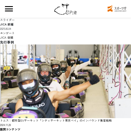
スライダー
JICA 前編
2025.06.04
エンゲート
JICA 後編
先行事例
トムス：都市型EVサーキット「シティサーキット東京ベイ」のインバウンド集客戦略
2024.11.28
展開コンテンツ