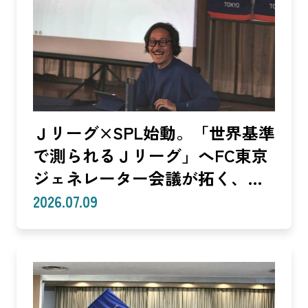
Ｊリーグ×SPL始動。「世界基準
で測られるＪリーグ」へFC東京
ジェネレーター会議が拓く、
「社会価値」を投資言語に変え
2026.07.09
る共創モデル—SROIで「いい
話」を「説明できる成果」に。
クラブは「社会実装」のハブへ
—（Splat Inc. 横井良昭）【後