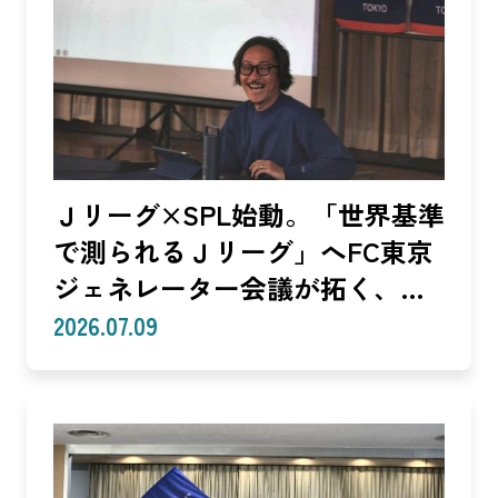
Ｊリーグ×SPL始動。「世界基準
で測られるＪリーグ」へFC東京
ジェネレーター会議が拓く、
「社会価値」を投資言語に変え
2026.07.09
る共創モデル—SROIで「いい
話」を「説明できる成果」に。
クラブは「社会実装」のハブへ
—（Splat Inc. 横井良昭）【後