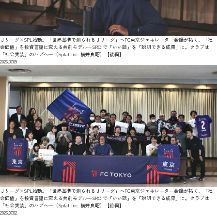
Ｊリーグ×SPL始動。「世界基準で測られるＪリーグ」へFC東京ジェネレーター会議が拓く、「社
会価値」を投資言語に変える共創モデル—SROIで「いい話」を「説明できる成果」に。クラブは
「社会実装」のハブへ—（Splat Inc. 横井良昭）【後編】
2026.07.09
Ｊリーグ×SPL始動。「世界基準で測られるＪリーグ」へFC東京ジェネレーター会議が拓く、「社
会価値」を投資言語に変える共創モデル—SROIで「いい話」を「説明できる成果」に。クラブは
「社会実装」のハブへ—（Splat Inc. 横井良昭）【前編】
2026.07.02