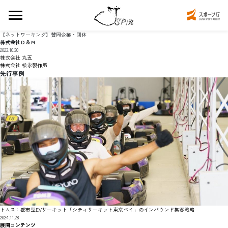
【ネットワーキング】賛同企業・団体
株式会社Ｄ＆Ｍ
2023.10.30
株式会社 丸五
株式会社 松永製作所
先行事例
トムス：都市型EVサーキット「シティサーキット東京ベイ」のインバウンド集客戦略
2024.11.28
展開コンテンツ