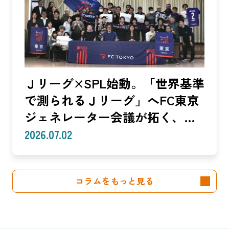
編】
Ｊリーグ×SPL始動。「世界基準
で測られるＪリーグ」へFC東京
ジェネレーター会議が拓く、
「社会価値」を投資言語に変え
2026.07.02
る共創モデル—SROIで「いい
話」を「説明できる成果」に。
コラムをもっと見る
クラブは「社会実装」のハブへ
—（Splat Inc. 横井良昭）【前
編】