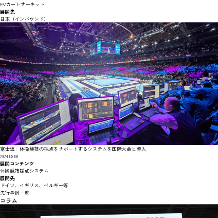
EVカートサーキット
展開先
日本（インバウンド）
富士通：体操競技の採点をサポートするシステムを国際大会に導入
2024.08.08
展開コンテンツ
体操競技採点システム
展開先
ドイツ、イギリス、ベルギー等
先行事例一覧
コラム