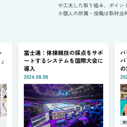
や工夫した取り組み、ポイン
※個人の所属・役職は取材当
ト
富士通：体操競技の採点をサポ
パ
イ」
ートするシステムを国際大会に
バ
導入
の
C
2024.08.08
20
展