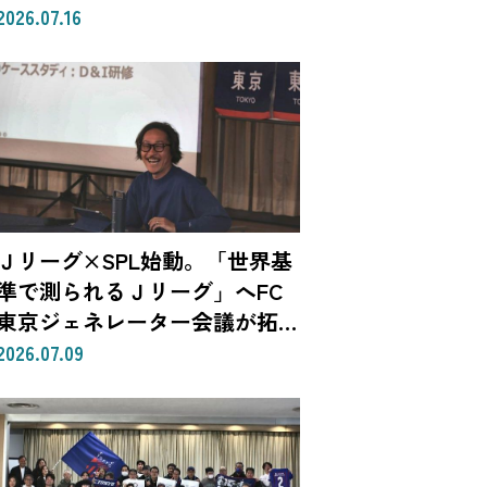
で生まれる体験
2026.07.16
Ｊリーグ×SPL始動。「世界基
準で測られるＪリーグ」へFC
東京ジェネレーター会議が拓
く、「社会価値」を投資言語に
2026.07.09
変える共創モデル—SROIで
「いい話」を「説明できる成
果」に。クラブは「社会実装」
のハブへ—（Splat Inc. 横井良