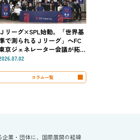
昭）【後編】
Ｊリーグ×SPL始動。「世界基
準で測られるＪリーグ」へFC
東京ジェネレーター会議が拓
く、「社会価値」を投資言語に
2026.07.02
変える共創モデル—SROIで
「いい話」を「説明できる成
コラム一覧
果」に。クラブは「社会実装」
のハブへ—（Splat Inc. 横井良
昭）【前編】
る企業・団体に、国際展開の経緯