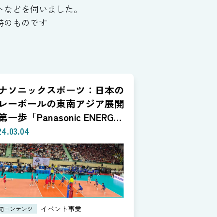
トなどを伺いました。
時のものです
ナソニックスポーツ：日本の
レーボールの東南アジア展開
第一歩「Panasonic ENERGY
UP」
24.03.04
イベント事業
開コンテンツ