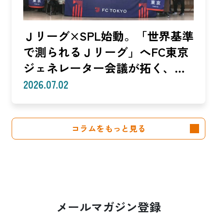
Ｊリーグ×SPL始動。「世界基準
で測られるＪリーグ」へFC東京
ジェネレーター会議が拓く、
「社会価値」を投資言語に変え
2026.07.02
る共創モデル—SROIで「いい
話」を「説明できる成果」に。
コラムをもっと見る
クラブは「社会実装」のハブへ
—（Splat Inc. 横井良昭）【前
編】
メールマガジン登録