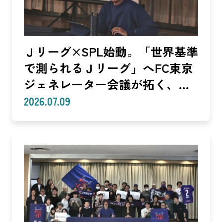
Ｊリーグ×SPL始動。「世界基準
で測られるＪリーグ」へFC東京
ジェネレーター会議が拓く、
「社会価値」を投資言語に変え
2026.07.09
る共創モデル—SROIで「いい
話」を「説明できる成果」に。
クラブは「社会実装」のハブへ
—（Splat Inc. 横井良昭）【後
編】