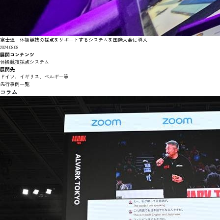
富士通：体操競技の採点をサポートするシステムを国際大会に導入
2024.08.08
展開コンテンツ
体操競技採点システム
展開先
ドイツ、イギリス、ベルギー等
先行事例一覧
コラム