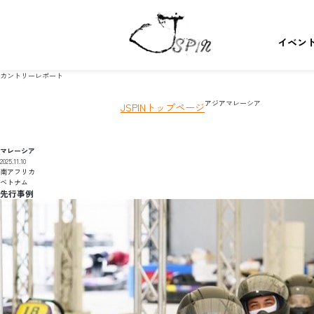
イベン
カントリーレポート
アジア
マレーシア
JSPINトップページ
マレーシア
2025.11.10
南アフリカ
ベトナム
先行事例