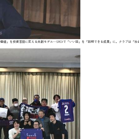
値」を投資言語に変える共創モデル—SROIで「いい話」を「説明できる成果」に。クラブは「社会実装」