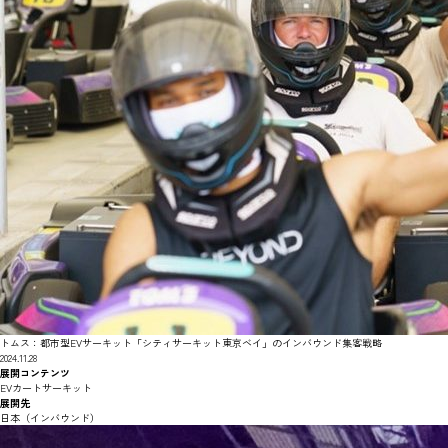
トムス：都市型EVサーキット「シティサーキット東京ベイ」のインバウンド集客戦略
2024.11.28
展開コンテンツ
EVカートサーキット
展開先
日本（インバウンド）