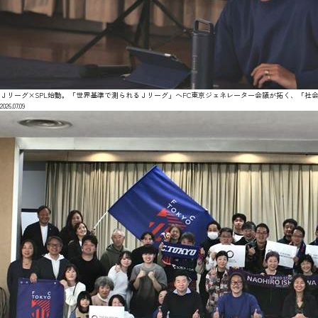
Ｊリーグ×SPL始動。「世界基準で測られるＪリーグ」へFC東京ジェネレーター会議が拓く、「社会価
2026.07.09