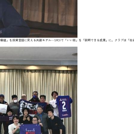
値」を投資言語に変える共創モデル—SROIで「いい話」を「説明できる成果」に。クラブは「社会実装」