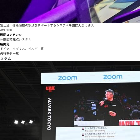
富士通：体操競技の採点をサポートするシステムを国際大会に導入
2024.08.08
展開コンテンツ
体操競技採点システム
展開先
ドイツ、イギリス、ベルギー等
先行事例一覧
コラム