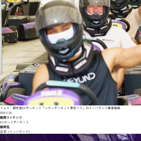
トムス：都市型EVサーキット「シティサーキット東京ベイ」のインバウンド集客戦略
2024.11.28
展開コンテンツ
EVカートサーキット
展開先
日本（インバウンド）