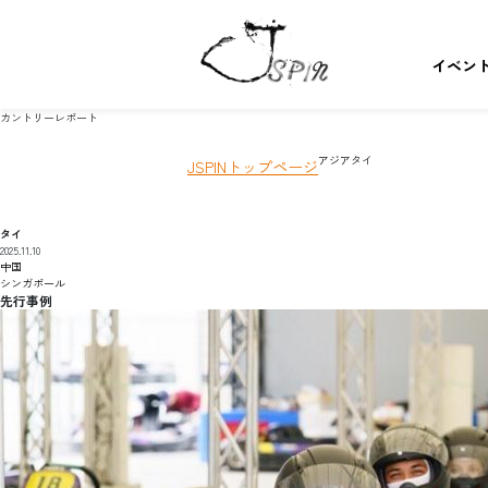
イベン
カントリーレポート
アジア
タイ
JSPINトップページ
タイ
2025.11.10
中国
シンガポール
先行事例