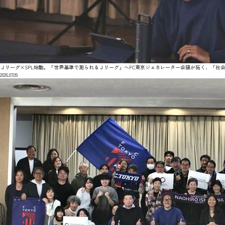
Ｊリーグ×SPL始動。「世界基準で測られるＪリーグ」へFC東京ジェネレーター会議が拓く、「社会価
2026.07.09