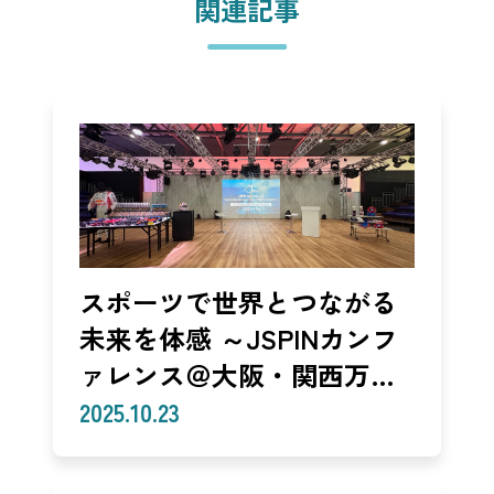
関連記事
スポーツで世界とつながる
未来を体感 ～JSPINカンフ
ァレンス＠大阪・関西万博
レポート～（JSPIN事務
2025.10.23
局）