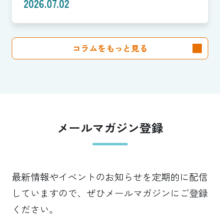
「社会価値」を投資言語に変え
2026.07.02
る共創モデル—SROIで「いい
話」を「説明できる成果」に。
コラムをもっと見る
クラブは「社会実装」のハブへ
—（Splat Inc. 横井良昭）【前
編】
メールマガジン登録
最新情報やイベントのお知らせを定期的に配信
していますので、ぜひメールマガジンにご登録
ください。