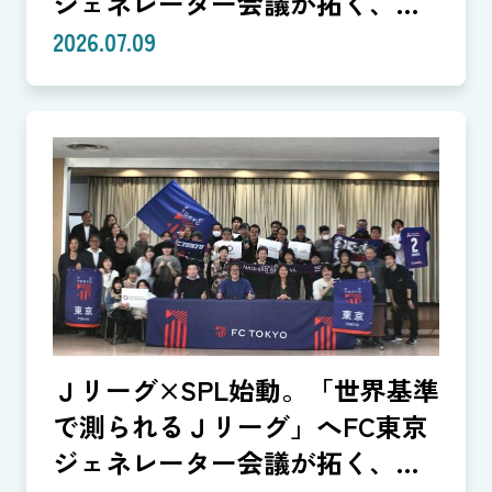
ジェネレーター会議が拓く、
「社会価値」を投資言語に変え
2026.07.09
る共創モデル—SROIで「いい
話」を「説明できる成果」に。
クラブは「社会実装」のハブへ
—（Splat Inc. 横井良昭）【後
編】
Ｊリーグ×SPL始動。「世界基準
で測られるＪリーグ」へFC東京
ジェネレーター会議が拓く、