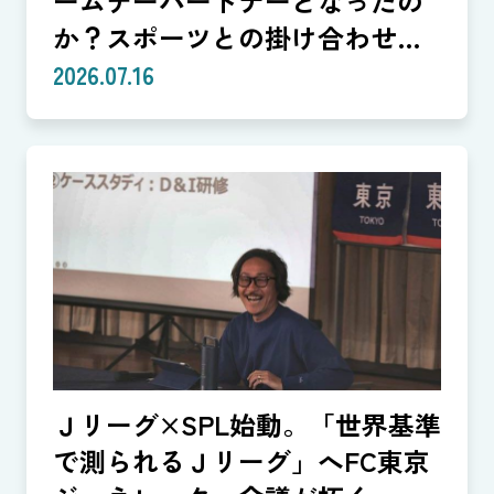
ームデーパートナーとなったの
か？スポーツとの掛け合わせで
生まれる体験
2026.07.16
Ｊリーグ×SPL始動。「世界基準
で測られるＪリーグ」へFC東京