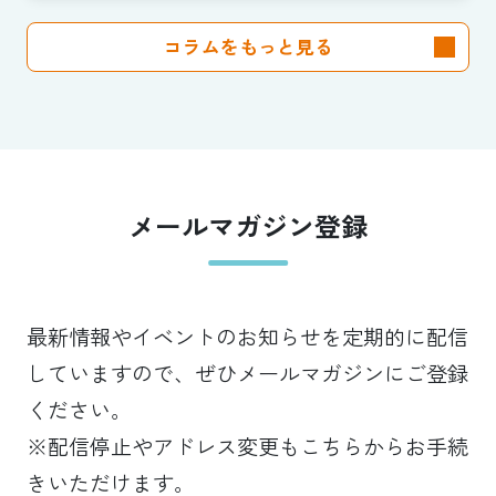
話」を「説明できる成果」に。
コラムをもっと見る
クラブは「社会実装」のハブへ
—（Splat Inc. 横井良昭）【前
編】
メールマガジン登録
最新情報やイベントのお知らせを定期的に配信
していますので、ぜひメールマガジンにご登録
ください。
※配信停止やアドレス変更もこちらからお手続
きいただけます。