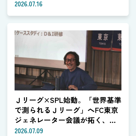
生まれる体験
2026.07.16
Ｊリーグ×SPL始動。「世界基準
で測られるＪリーグ」へFC東京
ジェネレーター会議が拓く、
「社会価値」を投資言語に変え
2026.07.09