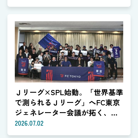
る共創モデル—SROIで「いい
話」を「説明できる成果」に。
クラブは「社会実装」のハブへ
—（Splat Inc. 横井良昭）【後
編】
Ｊリーグ×SPL始動。「世界基準
で測られるＪリーグ」へFC東京
ジェネレーター会議が拓く、
「社会価値」を投資言語に変え
2026.07.02
る共創モデル—SROIで「いい