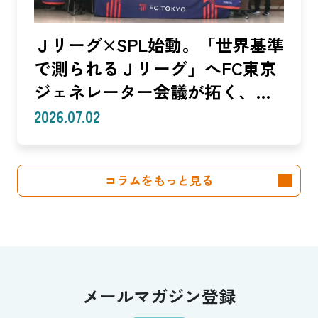
Ｊリーグ×SPL始動。「世界基準
で測られるＪリーグ」へFC東京
ジェネレーター会議が拓く、
「社会価値」を投資言語に変え
2026.07.02
る共創モデル—SROIで「いい
話」を「説明できる成果」に。
コラムをもっと見る
クラブは「社会実装」のハブへ
—（Splat Inc. 横井良昭）【前
編】
メールマガジン登録