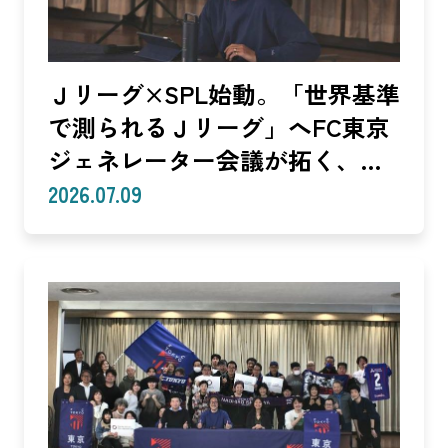
Ｊリーグ×SPL始動。「世界基準
で測られるＪリーグ」へFC東京
ジェネレーター会議が拓く、
「社会価値」を投資言語に変え
2026.07.09
る共創モデル—SROIで「いい
話」を「説明できる成果」に。
クラブは「社会実装」のハブへ
—（Splat Inc. 横井良昭）【後
編】