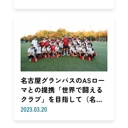
【後編】（Beside Japan
Ltd 林 鉄朗）
名古屋グランパスのASロー
マとの提携「世界で闘える
クラブ」を目指して（名古
屋グランパス 谷藤宰）
2023.03.20