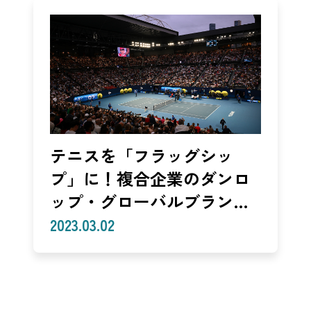
テニスを「フラッグシッ
プ」に！複合企業のダンロ
ップ・グローバルブランデ
ィング（住友ゴム工業 鈴掛
2023.03.02
彰悟）