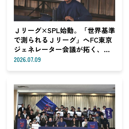
Ｊリーグ×SPL始動。「世界基準
で測られるＪリーグ」へFC東京
ジェネレーター会議が拓く、
「社会価値」を投資言語に変え
2026.07.09
る共創モデル—SROIで「いい
話」を「説明できる成果」に。
クラブは「社会実装」のハブへ
—（Splat Inc. 横井良昭）【後
編】