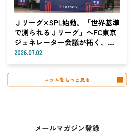
Ｊリーグ×SPL始動。「世界基準
で測られるＪリーグ」へFC東京
ジェネレーター会議が拓く、
「社会価値」を投資言語に変え
2026.07.02
る共創モデル—SROIで「いい
話」を「説明できる成果」に。
コラムをもっと見る
クラブは「社会実装」のハブへ
—（Splat Inc. 横井良昭）【前
編】
メールマガジン登録