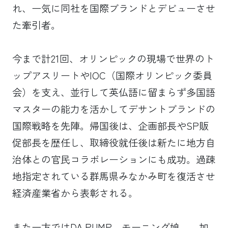
れ、一気に同社を国際ブランドとデビューさせ
た牽引者。
今まで計21回、オリンピックの現場で世界のト
ップアスリートやIOC（国際オリンピック委員
会）を支え、並行して英仏語に留まらず多国語
マスターの能力を活かしてデサントブランドの
国際戦略を先陣。帰国後は、企画部長やSP販
促部長を歴任し、取締役就任後は新たに地方自
治体との官民コラボレーションにも成功。過疎
地指定されている群馬県みなかみ町を復活させ
経済産業省から表彰される。
また一方ではDA PUMP、モーニング娘。、加